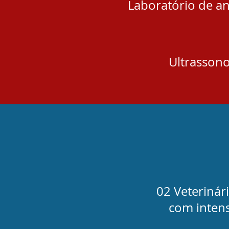
Laboratório de aná
Ultrassono
02 Veterinár
com inten