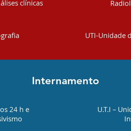
lises clínicas
Radiol
grafia
UTI-Unidade d
Internamento
ios 24 h e
U.T.I – Un
sivismo
In