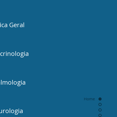
ica Geral
crinologia
almologia
Home
urologia