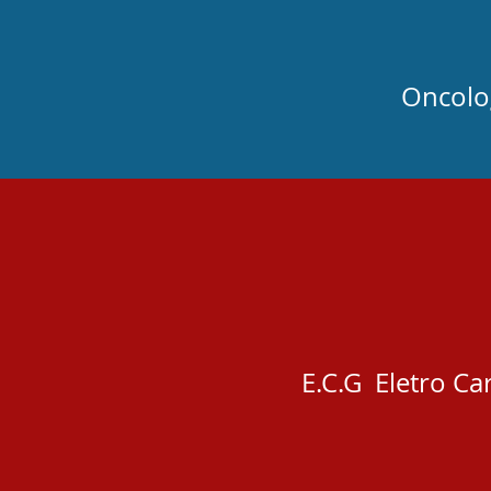
Oncolo
E.C.G Eletro C