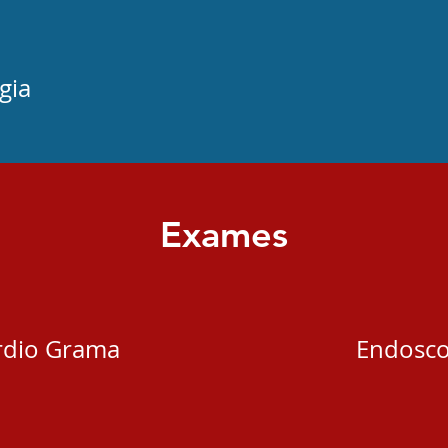
gia
Exames
ardio Grama
Endosco