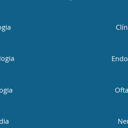
ogia
Clín
ogia
Endo
ogia
Oft
dia
Ne